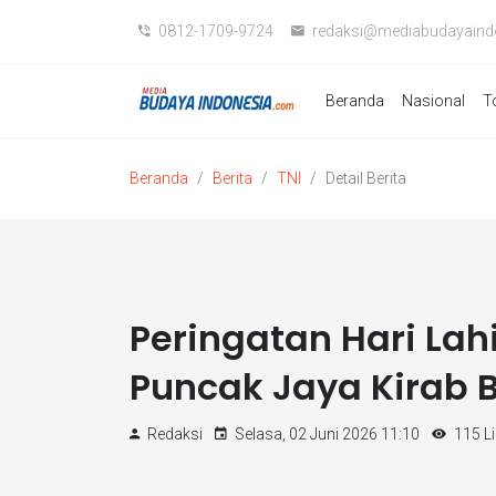
0812-1709-9724
redaksi@mediabudayaind
Beranda
Nasional
T
Beranda
Berita
TNI
Detail Berita
Peringatan Hari Lah
Puncak Jaya Kirab 
Redaksi
Selasa, 02 Juni 2026 11:10
115 Li