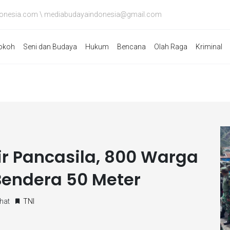
onesia.com \ mediabudayaindonesia@gmail.com
okoh
Seni dan Budaya
Hukum
Bencana
Olah Raga
Kriminal
ir Pancasila, 800 Warga
Bendera 50 Meter
hat
TNI