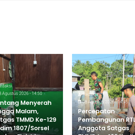
edaksi
 Agustus 2026 - 14:50
Redaksi
ntang Menyerah
08 Agustus 2026 - 14:45
ngga Malam,
Percepatan
tgas TMMD Ke-129
Pembangunan RTL
dim 1807/Sorsel
Anggota Satgas