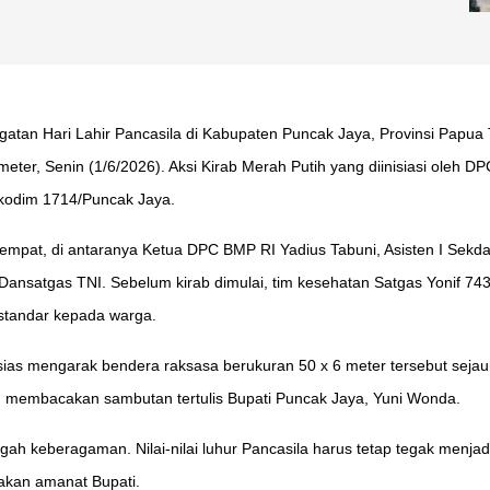
atan Hari Lahir Pancasila di Kabupaten Puncak Jaya, Provinsi Papua 
er, Senin (1/6/2026). Aksi Kirab Merah Putih yang diinisiasi oleh DP
akodim 1714/Puncak Jaya.
etempat, di antaranya Ketua DPC BMP RI Yadius Tabuni, Asisten I Sek
ansatgas TNI. Sebelum kirab dimulai, tim kesehatan Satgas Yonif 743
standar kepada warga.
sias mengarak bendera raksasa berukuran 50 x 6 meter tersebut sejauh 
 membacakan sambutan tertulis Bupati Puncak Jaya, Yuni Wonda.
gah keberagaman. Nilai-nilai luhur Pancasila harus tetap tegak menja
akan amanat Bupati.