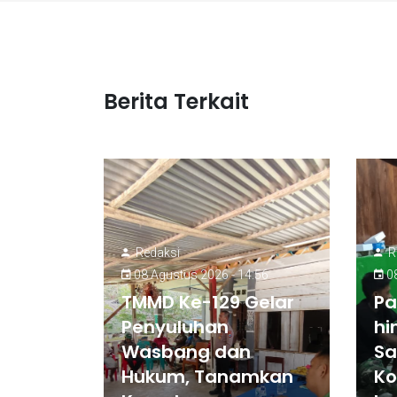
Berita Terkait
Redaksi
R
08 Agustus 2026 - 14:56
08
TMMD Ke-129 Gelar
Pa
Penyuluhan
hi
Wasbang dan
Sa
Hukum, Tanamkan
Ko