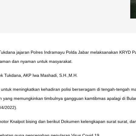
kdana jajaran Polres Indramayu Polda Jabar melaksanakan KRYD Pat
 aman dan nyaman untuk masyarakat.
sek Tukdana, AKP Iwa Mashadi, S.H.,M.H.
uan untuk meningkatkan kehadiran polisi berseragam di tengah-tengah
an yang memungkinkan timbulnya gangguan kamtibmas apalagi di Bula
/4/2022).
or Knalpot bising dan berikut Dokumen kelengkapan surat surat, da
esehatan guna pencegahan penularan Virus Covid 19.