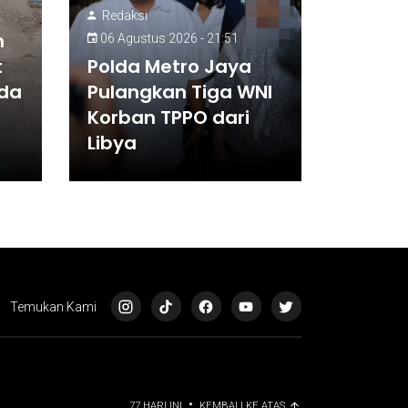
Redaksi
n
06 Agustus 2026 - 21:51
t
Polda Metro Jaya
lda
Pulangkan Tiga WNI
Korban TPPO dari
Libya
Temukan Kami
•
77 HARI INI
KEMBALI KE ATAS