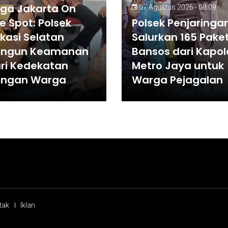
ga Jakarta On
07 Agustus 2026 - 08:09
e Spot: Polsek
Polsek Penjaringa
kasi Selatan
Salurkan 165 Pake
angun Keamanan
Bansos dari Kapo
ri Kedekatan
Metro Jaya untuk
engan Warga
Warga Pejagalan
tak
Iklan