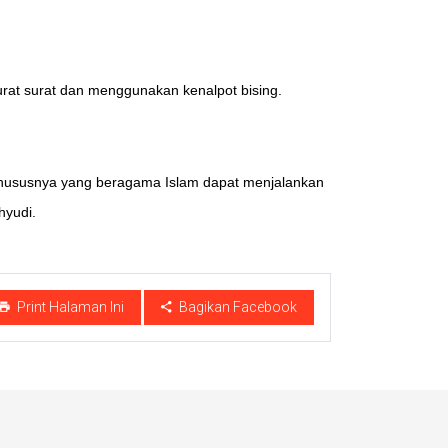
surat surat dan menggunakan kenalpot bising.
khususnya yang beragama Islam dapat menjalankan
hyudi.
Print Halaman Ini
Bagikan Facebook