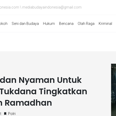
onesia.com \ mediabudayaindonesia@gmail.com
okoh
Seni dan Budaya
Hukum
Bencana
Olah Raga
Kriminal
 dan Nyaman Untuk
 Tukdana Tingkatkan
an Ramadhan
t
Polri