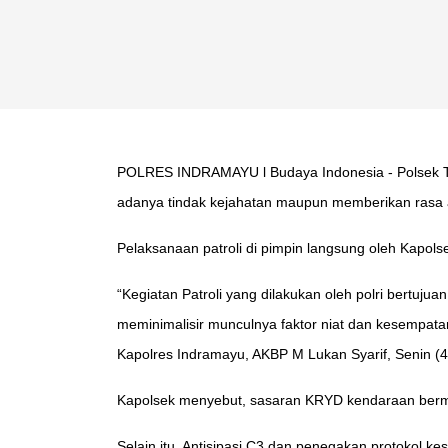
POLRES INDRAMAYU l Budaya Indonesia - Polsek Tu
adanya tindak kejahatan maupun memberikan rasa
Pelaksanaan patroli di pimpin langsung oleh Kapol
“Kegiatan Patroli yang dilakukan oleh polri bertuj
meminimalisir munculnya faktor niat dan kesempat
Kapolres Indramayu, AKBP M Lukan Syarif, Senin (4
Kapolsek menyebut, sasaran KRYD kendaraan bermot
Selain itu, Antisipasi C3 dan penegakan protokol k