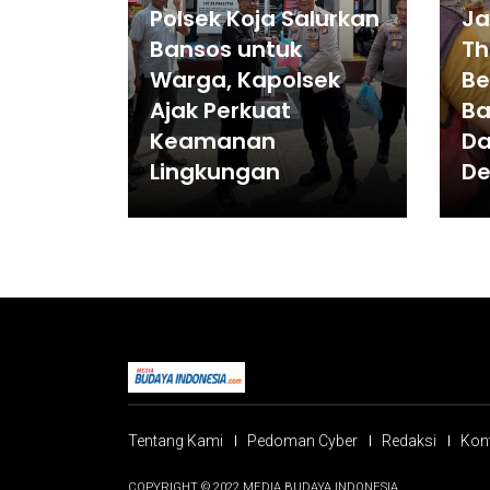
Polsek Koja Salurkan
Ja
Bansos untuk
Th
Warga, Kapolsek
Be
Ajak Perkuat
B
Keamanan
Da
Lingkungan
D
Tentang Kami
Pedoman Cyber
Redaksi
Kon
COPYRIGHT © 2022 MEDIA BUDAYA INDONESIA