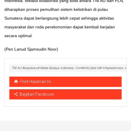
Indonesia. Melalui kolaborasi yang solid antara TNI AU dan PLN,
diharapkan proses pemulihan sistem kelistrikan di pulau
Sumatera dapat berlangsung lebih cepat sehingga aktivitas
masyarakat dan roda perekonomian dapat kembali berjalan
secara optimal.
(Pen Lanud Sjamsudin Noor)
TNI AU Banjarbaru# Media Budaya Indonesia. Com#InfoCyber.Id# Infopesisirnews. Id#
Print Halaman Ini
Bagikan Facebook