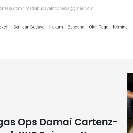
onesia.com \ mediabudayaindonesia@gmail.com
okoh
Seni dan Budaya
Hukum
Bencana
Olah Raga
Kriminal
gas Ops Damai Cartenz-