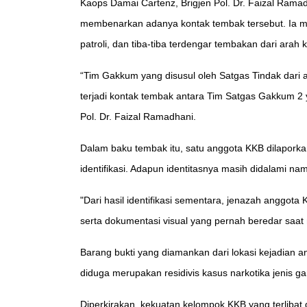
Kaops Damai Cartenz, Brigjen Pol. Dr. Faizal Rama
membenarkan adanya kontak tembak tersebut. Ia men
patroli, dan tiba-tiba terdengar tembakan dari ara
“Tim Gakkum yang disusul oleh Satgas Tindak dari
terjadi kontak tembak antara Tim Satgas Gakkum 2 y
Pol. Dr. Faizal Ramadhani.
Dalam baku tembak itu, satu anggota KKB dilapork
identifikasi. Adapun identitasnya masih didalami 
"Dari hasil identifikasi sementara, jenazah anggot
serta dokumentasi visual yang pernah beredar saat
Barang bukti yang diamankan dari lokasi kejadian an
diduga merupakan residivis kasus narkotika jenis ga
Diperkirakan, kekuatan kelompok KKB yang terlibat 