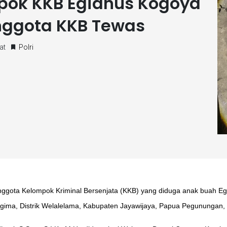
pok KKB Egianus Kogoya
nggota KKB Tewas
at
Polri
nggota Kelompok Kriminal Bersenjata (KKB) yang diduga anak buah E
ma, Distrik Welalelama, Kabupaten Jayawijaya, Papua Pegunungan, 