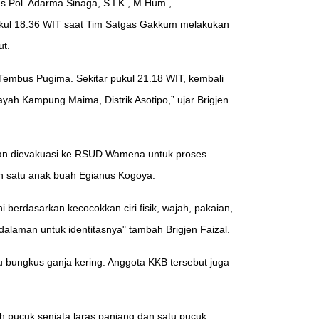
s Pol. Adarma Sinaga, S.I.K., M.Hum.,
pukul 18.36 WIT saat Tim Satgas Gakkum melakukan
ut.
Tembus Pugima. Sekitar pukul 21.18 WIT, kembali
yah Kampung Maima, Distrik Asotipo,” ujar Brigjen
dian dievakuasi ke RSUD Wamena untuk proses
ah satu anak buah Egianus Kogoya.
 berdasarkan kecocokkan ciri fisik, wajah, pakaian,
alaman untuk identitasnya" tambah Brigjen Faizal.
atu bungkus ganja kering. Anggota KKB tersebut juga
uh pucuk senjata laras panjang dan satu pucuk