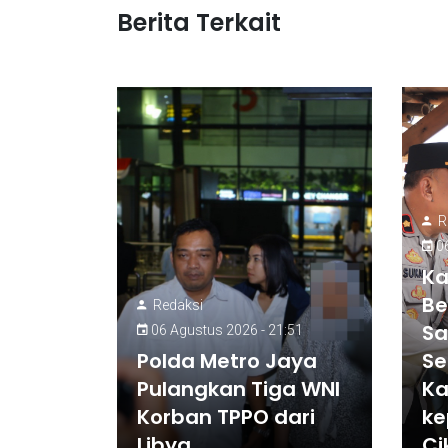
Berita Terkait
R
06
Ka
Be
Redaksi
Sa
06 Agustus 2026 - 21:51
Polda Metro Jaya
Se
Pulangkan Tiga WNI
Ka
Korban TPPO dari
ke
Libya
Ci