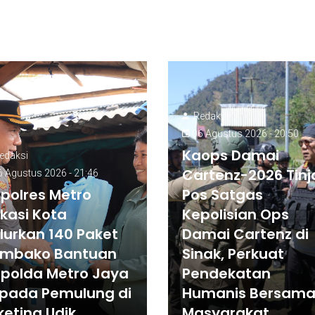
Redaksi
06 Agustus 2026 - 20:50
Kaops Damai
edaksi
Cartenz-2026 Tinj
 Agustus 2026 - 21:46
polres Metro
Pos Satgas
kasi Kota
Kepolisian Ops
lurkan 140 Paket
Damai Cartenz di
mbako Bantuan
Sinak, Perkuat
polda Metro Jaya
Pendekatan
pada Pemulung di
Humanis Bersam
keting Udik
Masyarakat