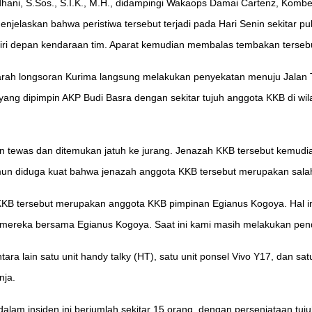
dhani, S.Sos., S.I.K., M.H., didampingi Wakaops Damai Cartenz, Kombe
jelaskan bahwa peristiwa tersebut terjadi pada Hari Senin sekitar 
h kiri depan kendaraan tim. Aparat kemudian membalas tembakan terseb
 arah longsoran Kurima langsung melakukan penyekatan menuju Jalan 
ang dipimpin AKP Budi Basra dengan sekitar tujuh anggota KKB di wila
an tewas dan ditemukan jatuh ke jurang. Jenazah KKB tersebut kemu
namun diduga kuat bahwa jenazah anggota KKB tersebut merupakan sal
a KKB tersebut merupakan anggota KKB pimpinan Egianus Kogoya. Hal ini
 mereka bersama Egianus Kogoya. Saat ini kami masih melakukan pend
tara lain satu unit handy talky (HT), satu unit ponsel Vivo Y17, dan s
nja.
dalam insiden ini berjumlah sekitar 15 orang, dengan persenjataan tuj