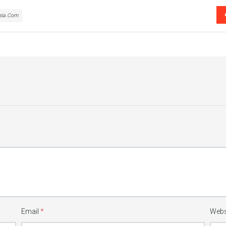
sia.Com
Email
*
Webs