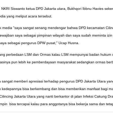
LSM NKRI Siswanto ketua DPD Jakarta utara, Bukhqori Ibbnu Havies s
dia yang meliput acara tersebut.
edia ”saya sangat senang mendengar bahwa DPD kecamatan Cilincin
 kewajiban saya sebagai pimpinan wilayah dan saya sudah meminta izin
gi saya sebagai pengurus DPW pusat," Ucap Husna.
g perbedaan LSM dan Ormas kalau LSM mempunyai badan hukum dia 
entasinya pun lebih ke pemberdayaan masyarakat sedangkan ormas berb
angat memberi apresiasi terhadap pengurus DPD Jakarta Utara ya
 kedepannya bisa berkembang dan bisa memberikan manfaat bagi masy
lincing Jakarta Utara yang nanti berkantor di jalan Infeksi Cakung D
impin bisa tercapai kalau para anggotanya bisa bekerja sama dan tet