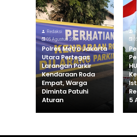
Redaksi
R
05 Agustus 2026 - 16:20
05
Polres Metro Jakarta
Pe
Utara Pertegas
Pe
Larangan Parkir
HU
Kendaraan Roda
Ke
Empat, Warga
Is
Diminta Patuhi
Re
Aturan
5 