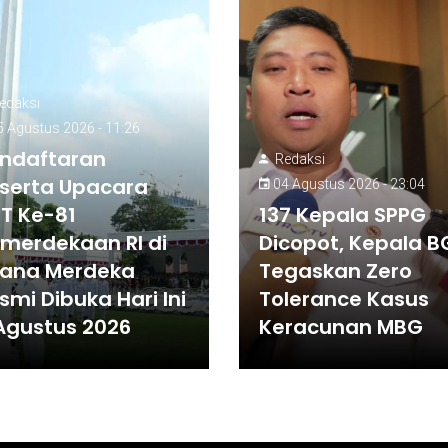
edaksi
 Agustus 2026 - 11:26
ndaftaran
Redaksi
serta Upacara
04 Agustus 2026 - 23:04
T Ke-81
137 Kepala SPPG
merdekaan RI di
Dicopot, Kepala 
tana Merdeka
Tegaskan Zero
smi Dibuka Hari Ini
Tolerance Kasus
Agustus 2026
Keracunan MBG