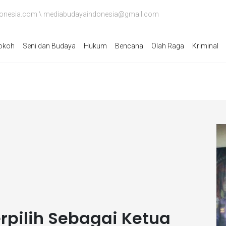
onesia.com \ mediabudayaindonesia@gmail.com
okoh
Seni dan Budaya
Hukum
Bencana
Olah Raga
Kriminal
pilih Sebagai Ketua