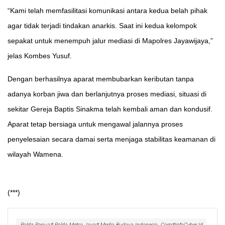
“Kami telah memfasilitasi komunikasi antara kedua belah pihak
agar tidak terjadi tindakan anarkis. Saat ini kedua kelompok
sepakat untuk menempuh jalur mediasi di Mapolres Jayawijaya,”
jelas Kombes Yusuf.
Dengan berhasilnya aparat membubarkan keributan tanpa
adanya korban jiwa dan berlanjutnya proses mediasi, situasi di
sekitar Gereja Baptis Sinakma telah kembali aman dan kondusif.
Aparat tetap bersiaga untuk mengawal jalannya proses
penyelesaian secara damai serta menjaga stabilitas keamanan di
wilayah Wamena.
(***)
Polda Papua# Polda Metro Jaya# Media Budaya Indonesia. Com#InfoCyber.Id