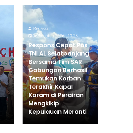
Redaksi
06 Agustus 2026 - 19:25
Respons Cepat Pos
TNI AL Selatpanjang
Bersama Tim SAR
Gabungan Berhasil
Temukan Korban
Terakhir Kapal
Karam di Perairan
Mengkikip
Kepulauan Meranti