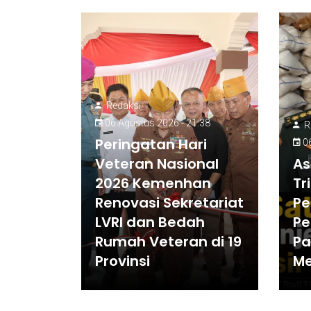
Redaksi
06 Agustus 2026 - 21:38
R
Peringatan Hari
06
Veteran Nasional
As
2026 Kemenhan
Tr
Renovasi Sekretariat
Pe
LVRI dan Bedah
Pe
Rumah Veteran di 19
Pa
Provinsi
M