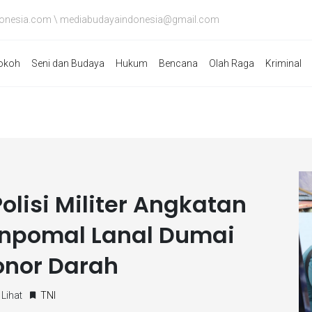
onesia.com \ mediabudayaindonesia@gmail.com
okoh
Seni dan Budaya
Hukum
Bencana
Olah Raga
Kriminal
lisi Militer Angkatan
enpomal Lanal Dumai
Donor Darah
Lihat
TNI