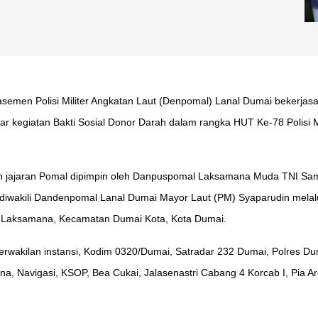
semen Polisi Militer Angkatan Laut (Denpomal) Lanal Dumai bekerja
 kegiatan Bakti Sosial Donor Darah dalam rangka HUT Ke-78 Polisi M
h jajaran Pomal dipimpin oleh Danpuspomal Laksamana Muda TNI Samis
 diwakili Dandenpomal Lanal Dumai Mayor Laut (PM) Syaparudin melal
uk Laksamana, Kecamatan Dumai Kota, Kota Dumai.
erwakilan instansi, Kodim 0320/Dumai, Satradar 232 Dumai, Polres D
na, Navigasi, KSOP, Bea Cukai, Jalasenastri Cabang 4 Korcab I, Pia Ar