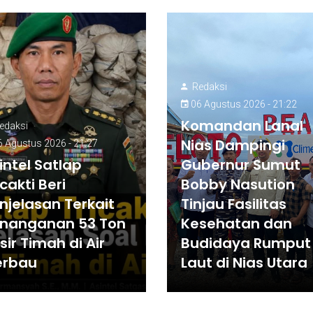
Redaksi
06 Agustus 2026 - 21:22
Komandan Lanal
edaksi
Nias Dampingi
 Agustus 2026 - 21:27
intel Satlap
Gubernur Sumut
icakti Beri
Bobby Nasution
njelasan Terkait
Tinjau Fasilitas
nanganan 53 Ton
Kesehatan dan
sir Timah di Air
Budidaya Rumput
erbau
Laut di Nias Utara