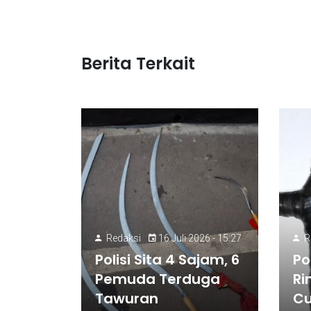
Berita Terkait
Redaksi
16 Juli 2026 - 15:27
R
Polisi Sita 4 Sajam, 6
Po
Pemuda Terduga
Ri
Tawuran
Cu