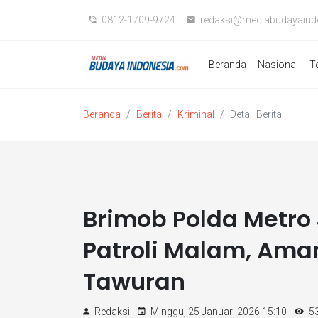
0812-1709-9724
redaksi@mediabudayaind
Beranda
Nasional
T
Beranda
Berita
Kriminal
Detail Berita
Brimob Polda Metro 
Patroli Malam, Am
Tawuran
Redaksi
Minggu, 25 Januari 2026 15:10
53