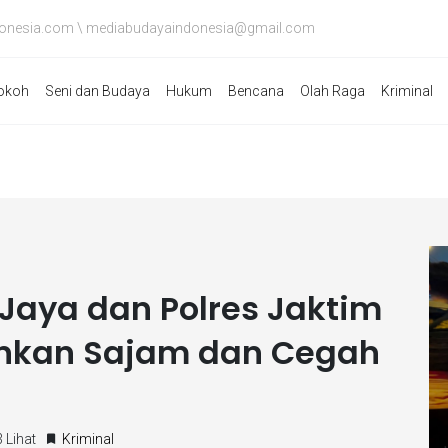
onesia.com \ mediabudayaindonesia@gmail.com
okoh
Seni dan Budaya
Hukum
Bencana
Olah Raga
Kriminal
Jaya dan Polres Jaktim
ankan Sajam dan Cegah
 Lihat
Kriminal