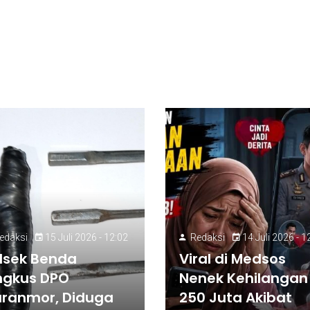
edaksi
15 Juli 2026 - 12:02
Redaksi
14 Juli 2026 - 1
lsek Benda
Viral di Medsos
ngkus DPO
Nenek Kehilangan
ranmor, Diduga
250 Juta Akibat