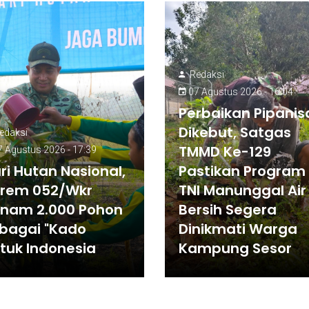
Redaksi
07 Agustus 2026 - 16:04
Perbaikan Pipanis
Dikebut, Satgas
edaksi
TMMD Ke-129
 Agustus 2026 - 17:39
ri Hutan Nasional,
Pastikan Program
rem 052/Wkr
TNI Manunggal Air
nam 2.000 Pohon
Bersih Segera
bagai "Kado
Dinikmati Warga
tuk Indonesia
Kampung Sesor