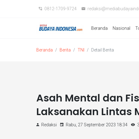
0812-1709-9724
redaksi@mediabudayaind
Beranda
Nasional
T
Beranda
Berita
TNI
Detail Berita
Asah Mental dan Fisi
Laksanakan Lintas
Redaksi
Rabu, 27 September 2023 18:34
3