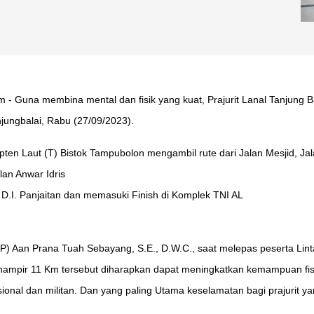
m - Guna membina mental dan fisik yang kuat, Prajurit Lanal Tanjung
njungbalai, Rabu (27/09/2023).
ten Laut (T) Bistok Tampubolon mengambil rute dari Jalan Mesjid, Jala
lan Anwar Idris
n D.I. Panjaitan dan memasuki Finish di Komplek TNI AL
 (P) Aan Prana Tuah Sebayang, S.E., D.W.C., saat melepas peserta 
ampir 11 Km tersebut diharapkan dapat meningkatkan kemampuan fisi
esional dan militan. Dan yang paling Utama keselamatan bagi prajurit y