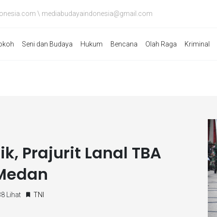
onesia.com \ mediabudayaindonesia@gmail.com
okoh
Seni dan Budaya
Hukum
Bencana
Olah Raga
Kriminal
k, Prajurit Lanal TBA
 Medan
8 Lihat
TNI