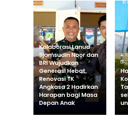
Redaksi
07 Agustus 2026 - 19:19
Kolaborasi Lanud
Sjamsudin Noor dan
R
BRI Wujudkan
07
Generasi Hebat,
Ha
Renovasi TK
Ko
Angkasa 2 Hadirkan
Ta
Harapan bagi Masa
se
Depan Anak
un