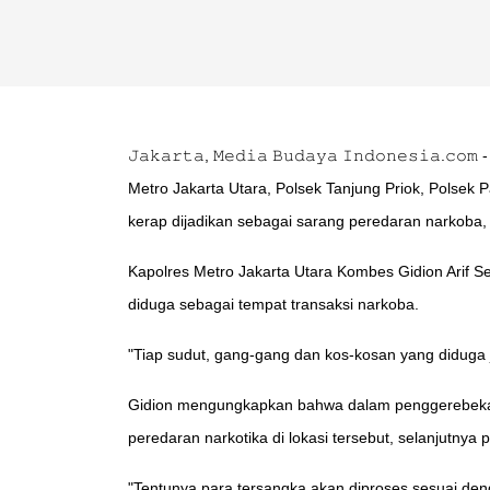
𝙹𝚊𝚔𝚊𝚛𝚝𝚊, 𝙼𝚎𝚍𝚒𝚊 𝙱𝚞𝚍𝚊𝚢𝚊 𝙸𝚗𝚍𝚘𝚗𝚎
Metro Jakarta Utara, Polsek Tanjung Priok, Polsek
kerap dijadikan sebagai sarang peredaran narkoba,
Kapolres Metro Jakarta Utara Kombes Gidion Arif
diduga sebagai tempat transaksi narkoba.
"Tiap sudut, gang-gang dan kos-kosan yang diduga 
Gidion mengungkapkan bahwa dalam penggerebekan 
peredaran narkotika di lokasi tersebut, selanjutnya
"Tentunya para tersangka akan diproses sesuai den