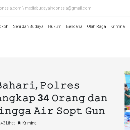
onesia.com \ mediabudayaindonesia@gmail.com
okoh
Seni dan Budaya
Hukum
Bencana
Olah Raga
Kriminal
𝚊𝚑𝚊𝚛𝚒, 𝙿𝚘𝚕𝚛𝚎𝚜
𝚊𝚗𝚐𝚔𝚊𝚙 34 𝙾𝚛𝚊𝚗𝚐 𝚍𝚊𝚗
𝚒𝚗𝚐𝚐𝚊 𝙰𝚒𝚛 𝚂𝚘𝚙𝚝 𝙶𝚞𝚗
43 Lihat
Kriminal