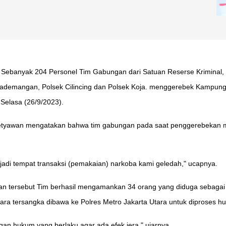
𝚒𝚊.𝚌𝚘𝚖 - Sebanyak 204 Personel Tim Gabungan dari Satuan Reserse Kri
 Pademangan, Polsek Cilincing dan Polsek Koja. menggerebek Kampung
 Selasa (26/9/2023).
 Setyawan mengatakan bahwa tim gabungan pada saat penggerebekan m
jadi tempat transaksi (pemakaian) narkoba kami geledah," ucapnya.
tersebut Tim berhasil mengamankan 34 orang yang diduga sebagai t
 para tersangka dibawa ke Polres Metro Jakarta Utara untuk diproses h
gan hukum yang berlaku agar ada efek jera," ujarnya.