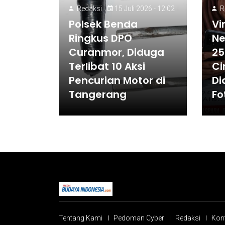
Redaksi
15 Juli 2026 - 12:02
R
Polsek Benda
Vi
Ringkus DPO
Ne
Curanmor, Diduga
25
Terlibat 10 Aksi
Ci
Pencurian Motor di
Di
Tangerang
Fo
Tentang Kami
Pedoman Cyber
Redaksi
Kon