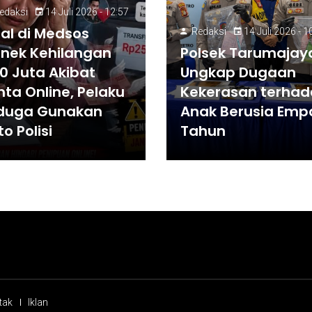
edaksi
14 Juli 2026 - 12:57
ral di Medsos
Redaksi
14 Juli 2026 - 1
nek Kehilangan
Polsek Tarumajay
0 Juta Akibat
Ungkap Dugaan
nta Online, Pelaku
Kekerasan terha
duga Gunakan
Anak Berusia Emp
to Polisi
Tahun
tak
Iklan