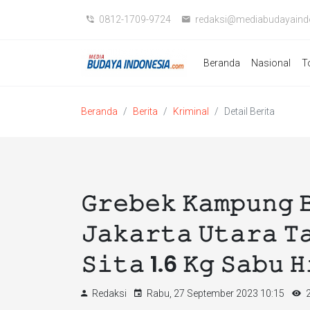
0812-1709-9724
redaksi@mediabudayaind
Beranda
Nasional
T
Beranda
Berita
Kriminal
Detail Berita
𝙶𝚛𝚎𝚋𝚎𝚔 𝙺𝚊𝚖𝚙𝚞𝚗𝚐 
𝙹𝚊𝚔𝚊𝚛𝚝𝚊 𝚄𝚝𝚊𝚛𝚊 𝚃
𝚂𝚒𝚝𝚊 1.6 𝙺𝚐 𝚂𝚊𝚋𝚞 𝙷
Redaksi
Rabu, 27 September 2023 10:15
2