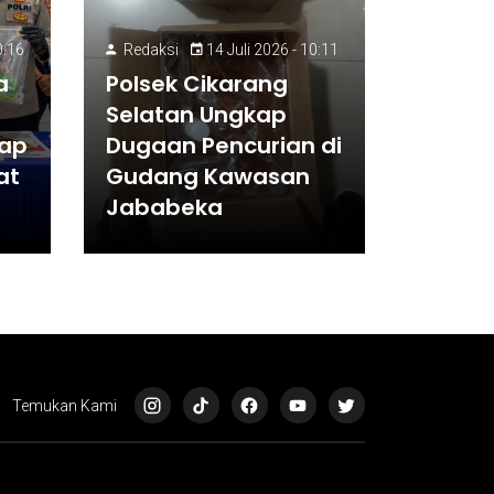
0:16
Redaksi
14 Juli 2026 - 10:11
a
Polsek Cikarang
Selatan Ungkap
dap
Dugaan Pencurian di
at
Gudang Kawasan
Jababeka
Temukan Kami