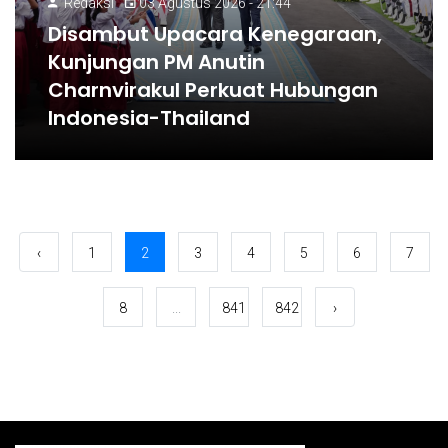
Redaksi
03 Agustus 2026 - 21:44
Disambut Upacara Kenegaraan,
Kunjungan PM Anutin
Charnvirakul Perkuat Hubungan
Indonesia-Thailand
‹
1
2
3
4
5
6
7
8
...
841
842
›