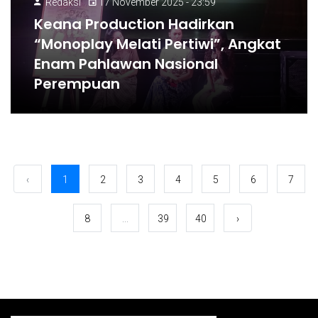
Redaksi
17 November 2025 - 23:59
Keana Production Hadirkan
“Monoplay Melati Pertiwi”, Angkat
Enam Pahlawan Nasional
Perempuan
‹
1
2
3
4
5
6
7
8
...
39
40
›