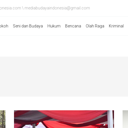
onesia.com \ mediabudayaindonesia@gmail.com
okoh
Seni dan Budaya
Hukum
Bencana
Olah Raga
Kriminal