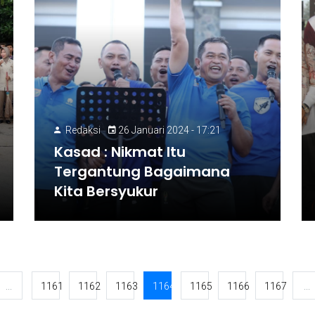
Redaksi
26 Januari 2024 - 17:21
Kasad : Nikmat Itu
Tergantung Bagaimana
Kita Bersyukur
...
1161
1162
1163
1164
1165
1166
1167
...