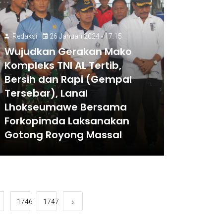
Redaksi
26 Januari 2024 - 17:15
Wujudkan Gerakan Mako
Kompleks TNI AL Tertib,
Bersih dan Rapi (Gempal
Tersebar), Lanal
Lhokseumawe Bersama
Forkopimda Laksanakan
Gotong Royong Massal
1746
1747
›