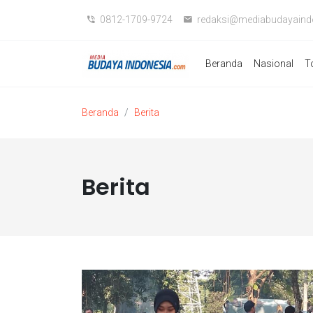
0812-1709-9724
redaksi@mediabudayaind
Beranda
Nasional
T
Beranda
Berita
Berita