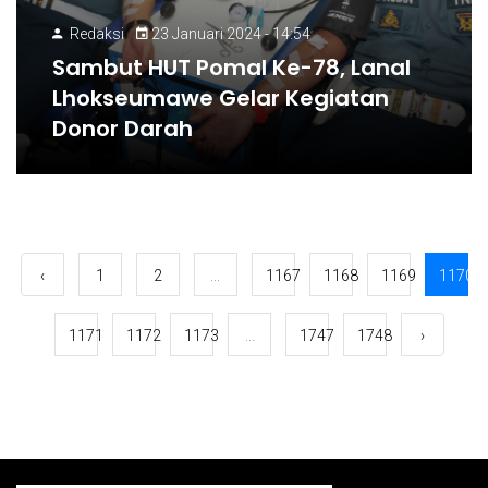
Redaksi
23 Januari 2024 - 14:54
Sambut HUT Pomal Ke-78, Lanal
Lhokseumawe Gelar Kegiatan
Donor Darah
‹
1
2
...
1167
1168
1169
1170
1171
1172
1173
...
1747
1748
›