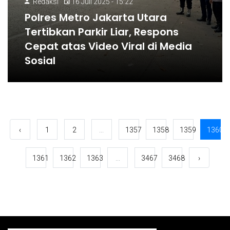
Redaksi
16 Juli 2025 - 15:22
Polres Metro Jakarta Utara
Tertibkan Parkir Liar, Respons
Cepat atas Video Viral di Media
Sosial
‹
1
2
...
1357
1358
1359
1360
1361
1362
1363
...
3467
3468
›