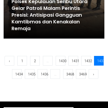
Polsek Kepulauan Seribu Utara
Gelar Patroli Malam Perintis
Presisi: Antisipasi Gangguan
Kamtibmas dan Kenakalan
Remaja
‹
1
2
...
1430
1431
1432
1433
1434
1435
1436
...
3468
3469
›