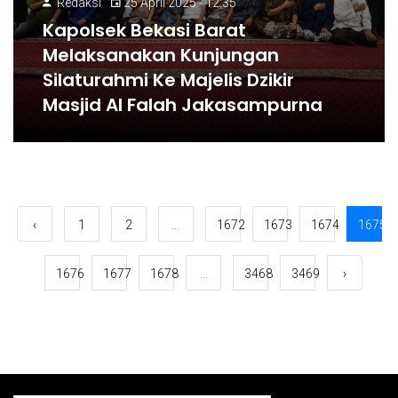
Redaksi
25 April 2025 - 12:35
Kapolsek Bekasi Barat
Melaksanakan Kunjungan
Silaturahmi Ke Majelis Dzikir
Masjid Al Falah Jakasampurna
‹
1
2
...
1672
1673
1674
1675
1676
1677
1678
...
3468
3469
›