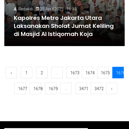
Redaksi
25 April 2025 - 16:13
Kapolres Metro Jakarta Utara
Laksanakan Sholat Jumat Keliling
di Masjid Al Istiqomah Koja
‹
1
2
...
1673
1674
1675
1676
1677
1678
1679
...
3471
3472
›