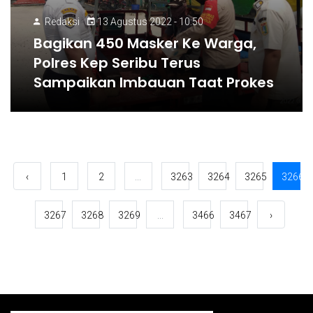
Redaksi
13 Agustus 2022 - 10:50
Bagikan 450 Masker Ke Warga,
Polres Kep Seribu Terus
Sampaikan Imbauan Taat Prokes
‹
1
2
...
3263
3264
3265
3266
3267
3268
3269
...
3466
3467
›