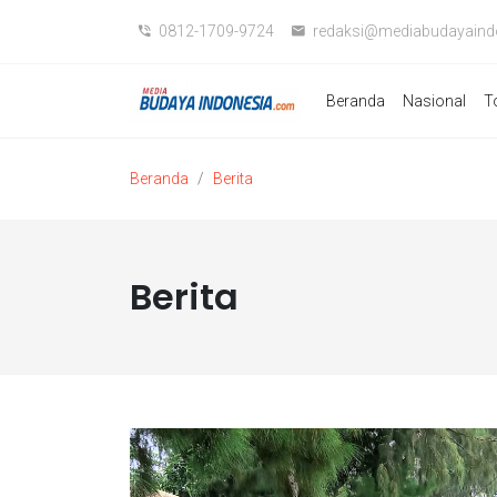
0812-1709-9724
redaksi@mediabudayaind
Beranda
Nasional
T
Beranda
Berita
Berita