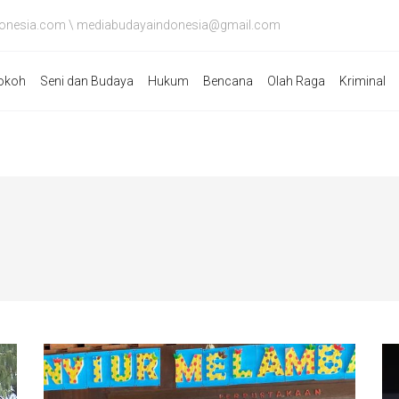
onesia.com \ mediabudayaindonesia@gmail.com
okoh
Seni dan Budaya
Hukum
Bencana
Olah Raga
Kriminal