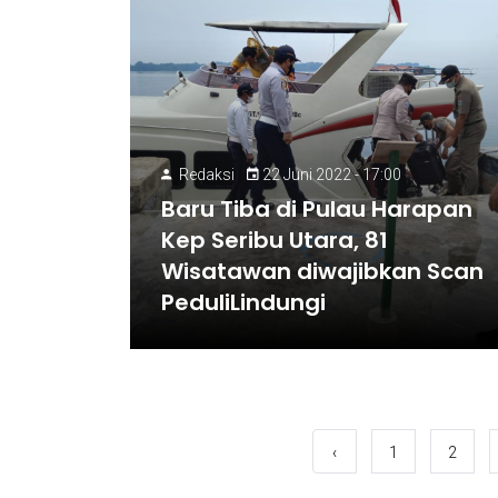
Redaksi
22 Juni 2022 - 17:00
Baru Tiba di Pulau Harapan
Kep Seribu Utara, 81
Wisatawan diwajibkan Scan
PeduliLindungi
‹
1
2