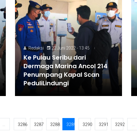
Redaksi
22 Juni 2022 - 13:45
Ke Pulau Seribu dari
Dermaga Marina Ancol 214
Penumpang Kapal Scan
PeduliLindungi
...
3286
3287
3288
3289
3290
3291
3292
...