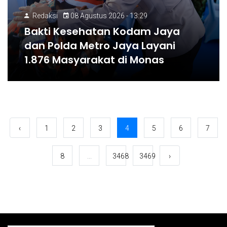
Redaksi
08 Agustus 2026 - 13:29
Bakti Kesehatan Kodam Jaya
dan Polda Metro Jaya Layani
1.876 Masyarakat di Monas
‹
1
2
3
4
5
6
7
8
...
3468
3469
›