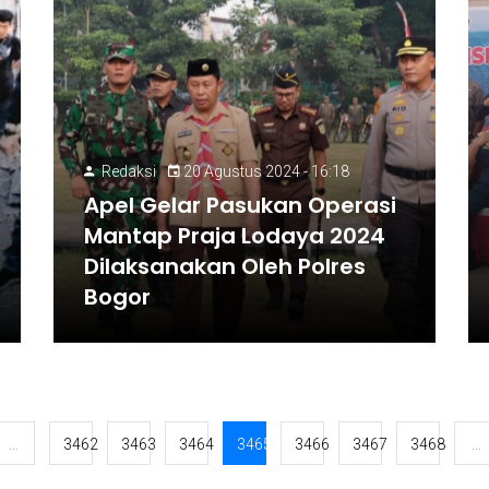
Redaksi
20 Agustus 2024 - 16:18
Apel Gelar Pasukan Operasi
Mantap Praja Lodaya 2024
Dilaksanakan Oleh Polres
Bogor
...
3462
3463
3464
3465
3466
3467
3468
...