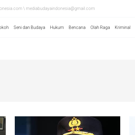
onesia.com \ mediabudayaindonesia@gmail.com
okoh
Seni dan Budaya
Hukum
Bencana
Olah Raga
Kriminal