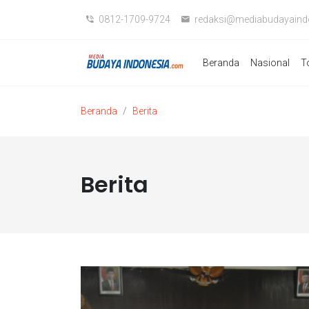
0812-1709-9724
redaksi@mediabudayaind
Beranda
Nasional
T
Beranda
Berita
Berita