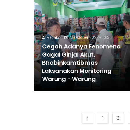
Redaksi
23 Oktober 2022 - 13:35
Cegah Adanya Fenomena
Gagal Ginjal Akut,
Bhabinkamtibmas
Laksanakan Monitoring
Warung - Warung
‹
1
2