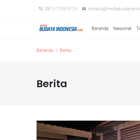
0812-1709-9724
redaksi@mediabudayaind
Beranda
Nasional
T
Beranda
Berita
Berita