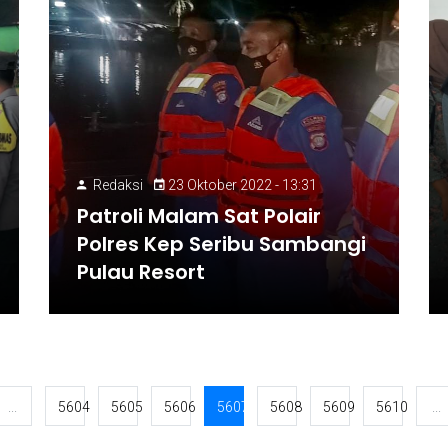
Redaksi
23 Oktober 2022 - 13:31
Patroli Malam Sat Polair
Polres Kep Seribu Sambangi
Pulau Resort
...
5604
5605
5606
5607
5608
5609
5610
...