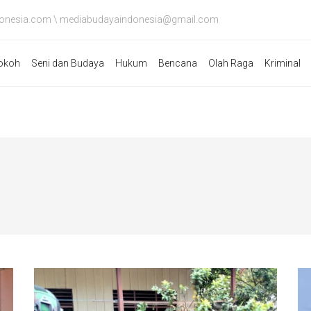
onesia.com \ mediabudayaindonesia@gmail.com
okoh
Seni dan Budaya
Hukum
Bencana
Olah Raga
Kriminal