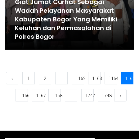
Giat Jumat Curhat Sebagai
Wadah Pelayanan Masyarakat
Kabupaten Bogor Yang Memiliki
Keluhan dan Permasalahan di
Polres Bogor
‹
1
2
...
1162
1163
1164
1165
1166
1167
1168
...
1747
1748
›