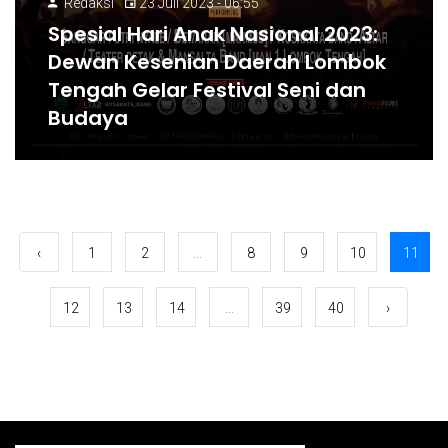
Redaksi
23 Juli 2023 - 06:55
Spesial Hari Anak Nasional 2023:
Dewan Kesenian Daerah Lombok
Tengah Gelar Festival Seni dan
Budaya
‹
1
2
...
8
9
10
11
12
13
14
...
39
40
›