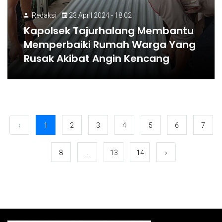
Redaksi
23 April 2024 - 18:02
Kapolsek Tajurhalang Membantu
Memperbaiki Rumah Warga Yang
Rusak Akibat Angin Kencang
‹
1
2
3
4
5
6
7
8
...
13
14
›