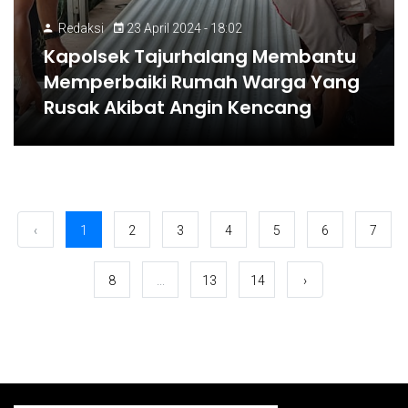
Redaksi
23 April 2024 - 18:02
Kapolsek Tajurhalang Membantu
Memperbaiki Rumah Warga Yang
Rusak Akibat Angin Kencang
‹
1
2
3
4
5
6
7
8
...
13
14
›