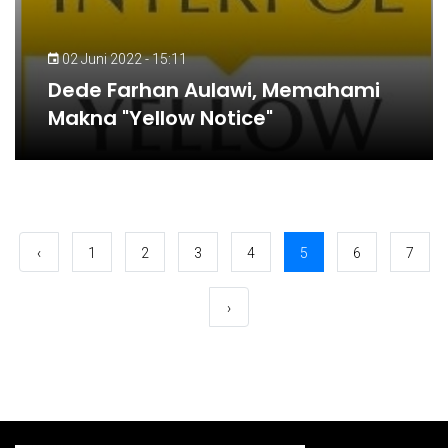
02 Juni 2022 - 15:11
Dede Farhan Aulawi, Memahami
Makna "Yellow Notice"
‹
1
2
3
4
5
6
7
›